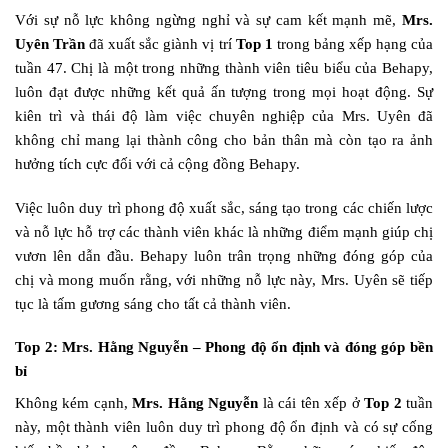
Với sự nỗ lực không ngừng nghỉ và sự cam kết mạnh mẽ,
Mrs.
Uyên Trần
đã xuất sắc giành vị trí
Top 1
trong bảng xếp hạng của
tuần 47. Chị là một trong những thành viên tiêu biểu của Behapy,
luôn đạt được những kết quả ấn tượng trong mọi hoạt động. Sự
kiên trì và thái độ làm việc chuyên nghiệp của Mrs. Uyên đã
không chỉ mang lại thành công cho bản thân mà còn tạo ra ảnh
hưởng tích cực đối với cả cộng đồng Behapy.
Việc luôn duy trì phong độ xuất sắc, sáng tạo trong các chiến lược
và nỗ lực hỗ trợ các thành viên khác là những điểm mạnh giúp chị
vươn lên dẫn đầu. Behapy luôn trân trọng những đóng góp của
chị và mong muốn rằng, với những nỗ lực này, Mrs. Uyên sẽ tiếp
tục là tấm gương sáng cho tất cả thành viên.
Top 2: Mrs. Hằng Nguyễn – Phong độ ổn định và đóng góp bền
bỉ
Không kém cạnh,
Mrs. Hằng Nguyễn
là cái tên xếp ở
Top 2
tuần
này, một thành viên luôn duy trì phong độ ổn định và có sự cống