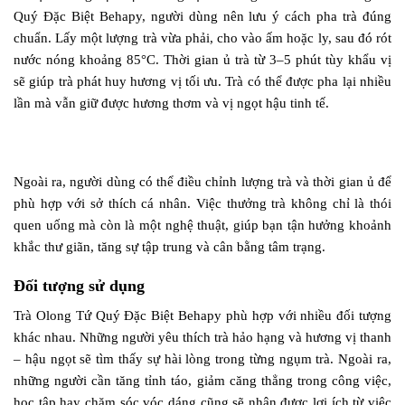
Quý Đặc Biệt Behapy, người dùng nên lưu ý cách pha trà đúng
chuẩn. Lấy một lượng trà vừa phải, cho vào ấm hoặc ly, sau đó rót
nước nóng khoảng 85°C. Thời gian ủ trà từ 3–5 phút tùy khẩu vị
sẽ giúp trà phát huy hương vị tối ưu. Trà có thể được pha lại nhiều
lần mà vẫn giữ được hương thơm và vị ngọt hậu tinh tế.
Ngoài ra, người dùng có thể điều chỉnh lượng trà và thời gian ủ để
phù hợp với sở thích cá nhân. Việc thưởng trà không chỉ là thói
quen uống mà còn là một nghệ thuật, giúp bạn tận hưởng khoảnh
khắc thư giãn, tăng sự tập trung và cân bằng tâm trạng.
Đối tượng sử dụng
Trà Olong Tứ Quý Đặc Biệt Behapy phù hợp với nhiều đối tượng
khác nhau. Những người yêu thích trà hảo hạng và hương vị thanh
– hậu ngọt sẽ tìm thấy sự hài lòng trong từng ngụm trà. Ngoài ra,
những người cần tăng tỉnh táo, giảm căng thẳng trong công việc,
học tập hay chăm sóc vóc dáng cũng sẽ nhận được lợi ích từ việc