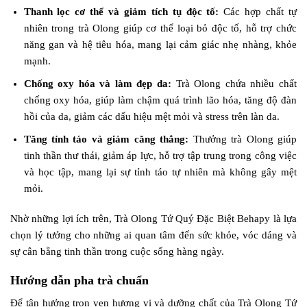
Thanh lọc cơ thể và giảm tích tụ độc tố:
Các hợp chất tự
nhiên trong trà Olong giúp cơ thể loại bỏ độc tố, hỗ trợ chức
năng gan và hệ tiêu hóa, mang lại cảm giác nhẹ nhàng, khỏe
mạnh.
Chống oxy hóa và làm đẹp da:
Trà Olong chứa nhiều chất
chống oxy hóa, giúp làm chậm quá trình lão hóa, tăng độ đàn
hồi của da, giảm các dấu hiệu mệt mỏi và stress trên làn da.
Tăng tỉnh táo và giảm căng thẳng:
Thưởng trà Olong giúp
tinh thần thư thái, giảm áp lực, hỗ trợ tập trung trong công việc
và học tập, mang lại sự tỉnh táo tự nhiên mà không gây mệt
mỏi.
Nhờ những lợi ích trên, Trà Olong Tứ Quý Đặc Biệt Behapy là lựa
chọn lý tưởng cho những ai quan tâm đến sức khỏe, vóc dáng và
sự cân bằng tinh thần trong cuộc sống hàng ngày.
Hướng dẫn pha trà chuẩn
Để tận hưởng trọn vẹn hương vị và dưỡng chất của Trà Olong Tứ