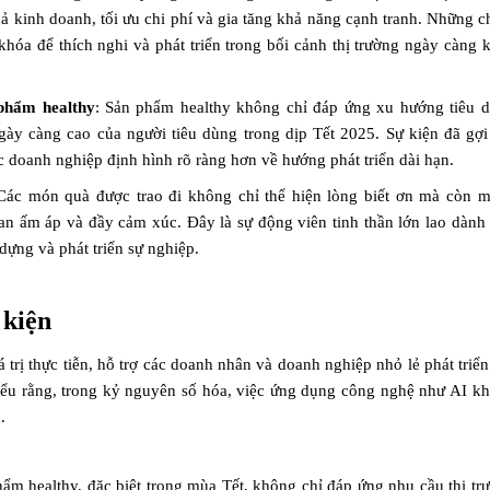
 kinh doanh, tối ưu chi phí và gia tăng khả năng cạnh tranh. Những c
khóa để thích nghi và phát triển trong bối cảnh thị trường ngày càng 
phẩm healthy
: Sản phẩm healthy không chỉ đáp ứng xu hướng tiêu 
ày càng cao của người tiêu dùng trong dịp Tết 2025. Sự kiện đã gợ
c doanh nghiệp định hình rõ ràng hơn về hướng phát triển dài hạn.
 Các món quà được trao đi không chỉ thể hiện lòng biết ơn mà còn 
ian ấm áp và đầy cảm xúc. Đây là sự động viên tinh thần lớn lao dành
ựng và phát triển sự nghiệp.
 kiện
 trị thực tiễn, hỗ trợ các doanh nhân và doanh nghiệp nhỏ lẻ phát triể
iểu rằng, trong kỷ nguyên số hóa, việc ứng dụng công nghệ như AI k
.
ẩm healthy, đặc biệt trong mùa Tết, không chỉ đáp ứng nhu cầu thị tr