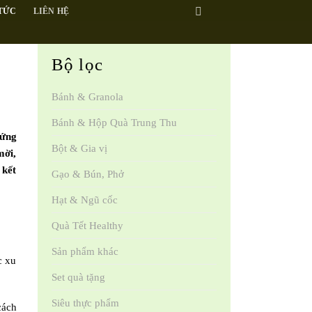
 TỨC
LIÊN HỆ
Bộ lọc
Bánh & Granola
Bánh & Hộp Quà Trung Thu
hứng
Bột & Gia vị
mời,
 kết
Gạo & Bún, Phở
Hạt & Ngũ cốc
Quà Tết Healthy
Sản phẩm khác
c xu
Set quà tặng
Siêu thực phẩm
cách