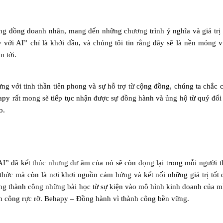
ng đồng doanh nhân, mang đến những chương trình ý nghĩa và giá trị
ới AI” chỉ là khởi đầu, và chúng tôi tin rằng đây sẽ là nền móng 
n tới.
ưng với tinh thần tiên phong và sự hỗ trợ từ cộng đồng, chúng ta chắc 
apy rất mong sẽ tiếp tục nhận được sự đồng hành và ủng hộ từ quý đối 
o.
” đã kết thúc nhưng dư âm của nó sẽ còn đọng lại trong mỗi người 
 thức mà còn là nơi khơi nguồn cảm hứng và kết nối những giá trị tốt 
ng thành công những bài học từ sự kiện vào mô hình kinh doanh của m
 công rực rỡ. Behapy – Đồng hành vì thành công bền vững.