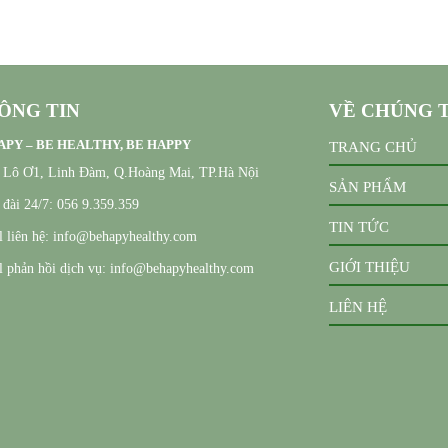
ÔNG TIN
VỀ CHÚNG 
PY – BE HEALTHY, BE HAPPY
TRANG CHỦ
, Lô Ơ1, Linh Đàm, Q.Hoàng Mai, TP.Hà Nội
SẢN PHẨM
đài 24/7: 056 9.359.359
TIN TỨC
 liên hệ: info@behapyhealthy.com
GIỚI THIỆU
 phản hồi dịch vụ: info@behapyhealthy.com
LIÊN HỆ