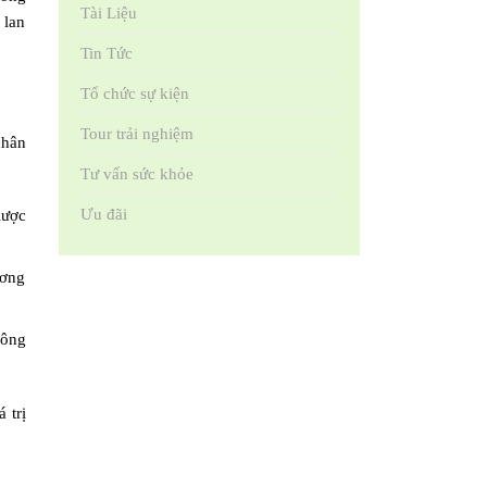
Tài Liệu
 lan
Tin Tức
Tổ chức sự kiện
Tour trải nghiệm
chân
Tư vấn sức khỏe
Ưu đãi
lược
ương
công
 trị