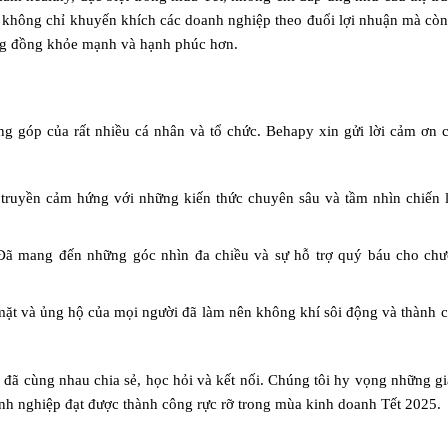
ện không chỉ khuyến khích các doanh nghiệp theo đuổi lợi nhuận mà còn
ng đồng khỏe mạnh và hạnh phúc hơn.
ng góp của rất nhiều cá nhân và tổ chức. Behapy xin gửi lời cảm ơn 
 truyền cảm hứng với những kiến thức chuyên sâu và tầm nhìn chiến 
Đã mang đến những góc nhìn đa chiều và sự hỗ trợ quý báu cho ch
mặt và ủng hộ của mọi người đã làm nên không khí sôi động và thành 
đã cùng nhau chia sẻ, học hỏi và kết nối. Chúng tôi hy vọng những giá
oanh nghiệp đạt được thành công rực rỡ trong mùa kinh doanh Tết 2025.