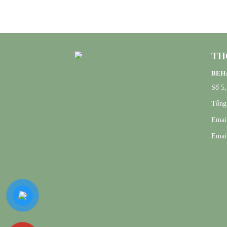
TH
BEHA
Số 5
Tổng 
Email
Email