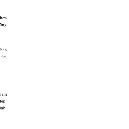
 hơn
vững
chắn
tác,
tham
đẹp.
ình,