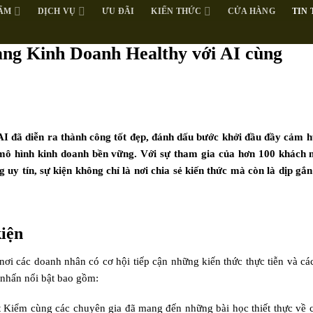
ẨM
DỊCH VỤ
ƯU ĐÃI
KIẾN THỨC
CỬA HÀNG
TIN
ạng Kinh Doanh Healthy với AI cùng
I đã diễn ra thành công tốt đẹp, đánh dấu bước khởi đầu đầy cảm 
 mô hình kinh doanh bền vững. Với sự tham gia của hơn 100 khách 
y tín, sự kiện không chỉ là nơi chia sẻ kiến thức mà còn là dịp gắn
kiện
nơi các doanh nhân có cơ hội tiếp cận những kiến thức thực tiễn và cá
nhấn nổi bật bao gồm:
 Kiểm cùng các chuyên gia đã mang đến những bài học thiết thực về 