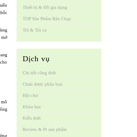
hiến
Thiết bị & Đồ gia dụng
khốc
TOP Sản Phẩm Bán Chạy
Trà & Trà cụ
dùng
i mở
mang
Dịch vụ
 cho
Chi tiết công thức
Chưa được phân loại
Hội chợ
n mô
Khóa học
hông
Kiến thức
Review & Pr sản phẩm
ường