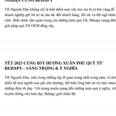
NGHIỆP CÙNG BEHAPY
Tết Nguyên Đán không chỉ là thời điểm sum vầy mà còn là cơ hội vàng để
doanh nghiệp gửi lời tri ân sâu sắc đến khách hàng, đối tác và đội ngũ nhân
viên. Hiểu được tầm quan trọng của những món quà Tết, Behapy mang đến
giải pháp quà Tết OEM đẳng cấp,
TẾT 2025 CÙNG BST HƯƠNG XUÂN PHÚ QUÝ TỪ
BEHAPY – SANG TRỌNG & Ý NGHĨA
Tết Nguyên Đán, một trong những dịp lễ quan trọng nhất trong năm, là thờ
điểm để mọi người trao gửi yêu thương, thể hiện lòng biết ơn và chúc nhau
những điều tốt đẹp. Với mong muốn mang đến những món quà ý nghĩa, vừ
truyền thống vừa hiện đại, Behapy giới thiệu Bộ