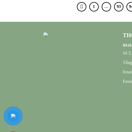
1
…
93
9
TH
BEHA
Số 5
Tổng 
Email
Email