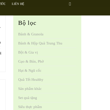
 TỨC
LIÊN HỆ
Bộ lọc
Y
Bánh & Granola
h
Bánh & Hộp Quà Trung Thu
í
Bột & Gia vị
g
Gạo & Bún, Phở
Hạt & Ngũ cốc
Quà Tết Healthy
Sản phẩm khác
Set quà tặng
Siêu thực phẩm