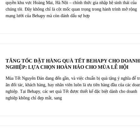
quyền khu vực Hoàng Mai, Hà Nội – chính thức gia nhập hệ sinh thái của
chúng tôi. Đây không chỉ là cột mốc quan trọng trong hành trình mở rộng
mạng lưới của Behapy mà còn đánh dấu sự hợp
TĂNG TỐC ĐẶT HÀNG QUÀ TẾT BEHAPY CHO DOANH
NGHIỆP: LỰA CHỌN HOÀN HẢO CHO MÙA LỄ HỘI
Mùa Tết Nguyên Đán đang đến gần, và việc chuẩn bị quà tặng ý nghĩa để tr
ân đối tác, khách hàng, hay nhân viên luôn là ưu tiên hàng đầu của các doa
nghiệp. Tại Behapy, các set quà Tết được thiết kế đặc biệt dành cho doanh
nghiệp không chỉ đẹp mắt, sang