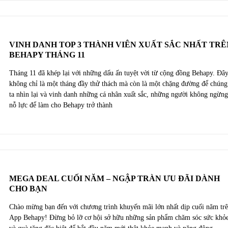
VINH DANH TOP 3 THÀNH VIÊN XUẤT SẮC NHẤT TRÊ
BEHAPY THÁNG 11
Tháng 11 đã khép lại với những dấu ấn tuyệt vời từ cộng đồng Behapy. Đâ
không chỉ là một tháng đầy thử thách mà còn là một chặng đường để chúng
ta nhìn lại và vinh danh những cá nhân xuất sắc, những người không ngừn
nỗ lực để làm cho Behapy trở thành
MEGA DEAL CUỐI NĂM – NGẬP TRÀN ƯU ĐÃI DÀNH
CHO BẠN
Chào mừng bạn đến với chương trình khuyến mãi lớn nhất dịp cuối năm tr
App Behapy! Đừng bỏ lỡ cơ hội sở hữu những sản phẩm chăm sóc sức khỏ