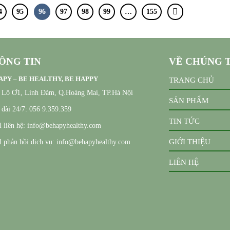
4
95
96
97
98
99
…
155
ÔNG TIN
VỀ CHÚNG 
PY – BE HEALTHY, BE HAPPY
TRANG CHỦ
, Lô Ơ1, Linh Đàm, Q.Hoàng Mai, TP.Hà Nội
SẢN PHẨM
đài 24/7: 056 9.359.359
TIN TỨC
 liên hệ: info@behapyhealthy.com
GIỚI THIỆU
 phản hồi dịch vụ: info@behapyhealthy.com
LIÊN HỆ