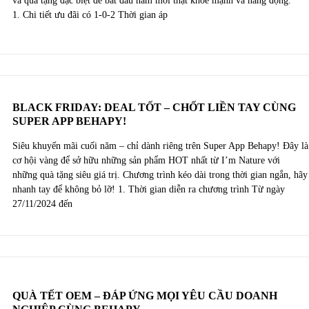
và quà tặng đặc biệt để bắt đầu năm mới thật khỏe mạnh và năng động.
1. Chi tiết ưu đãi có 1-0-2 Thời gian áp
BLACK FRIDAY: DEAL TỐT – CHỐT LIỀN TAY CÙNG
SUPER APP BEHAPY!
Siêu khuyến mãi cuối năm – chỉ dành riêng trên Super App Behapy! Đây là
cơ hội vàng để sở hữu những sản phẩm HOT nhất từ I’m Nature với
những quà tặng siêu giá trị. Chương trình kéo dài trong thời gian ngắn, hãy
nhanh tay để không bỏ lỡ! 1. Thời gian diễn ra chương trình Từ ngày
27/11/2024 đến
QUÀ TẾT OEM – ĐÁP ỨNG MỌI YÊU CẦU DOANH