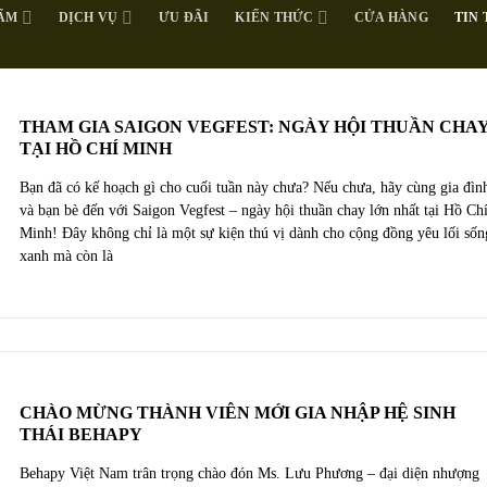
ẨM
DỊCH VỤ
ƯU ĐÃI
KIẾN THỨC
CỬA HÀNG
TIN
THAM GIA SAIGON VEGFEST: NGÀY HỘI THUẦN CHA
TẠI HỒ CHÍ MINH
Bạn đã có kế hoạch gì cho cuối tuần này chưa? Nếu chưa, hãy cùng gia đìn
và bạn bè đến với Saigon Vegfest – ngày hội thuần chay lớn nhất tại Hồ Ch
Minh! Đây không chỉ là một sự kiện thú vị dành cho cộng đồng yêu lối sốn
xanh mà còn là
CHÀO MỪNG THÀNH VIÊN MỚI GIA NHẬP HỆ SINH
THÁI BEHAPY
Behapy Việt Nam trân trọng chào đón Ms. Lưu Phương – đại diện nhượng