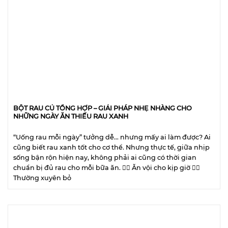
BỘT RAU CỦ TỔNG HỢP – GIẢI PHÁP NHẸ NHÀNG CHO
NHỮNG NGÀY ĂN THIẾU RAU XANH
“Uống rau mỗi ngày” tưởng dễ… nhưng mấy ai làm được? Ai
cũng biết rau xanh tốt cho cơ thể. Nhưng thực tế, giữa nhịp
sống bận rộn hiện nay, không phải ai cũng có thời gian
chuẩn bị đủ rau cho mỗi bữa ăn. 😵‍💫 Ăn vội cho kịp giờ 😵‍💫
Thường xuyên bỏ