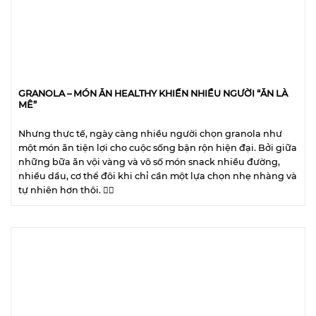
GRANOLA – MÓN ĂN HEALTHY KHIẾN NHIỀU NGƯỜI “ĂN LÀ
MÊ”
Nhưng thực tế, ngày càng nhiều người chọn granola như
một món ăn tiện lợi cho cuộc sống bận rộn hiện đại. Bởi giữa
những bữa ăn vội vàng và vô số món snack nhiều đường,
nhiều dầu, cơ thể đôi khi chỉ cần một lựa chọn nhẹ nhàng và
tự nhiên hơn thôi. 😮‍💨