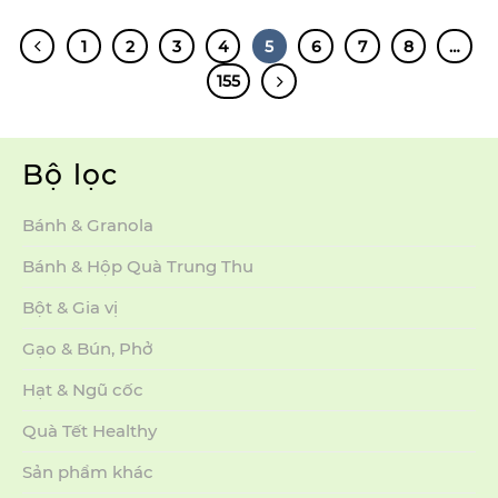
1
2
3
4
5
6
7
8
…
155
Bộ lọc
Bánh & Granola
Bánh & Hộp Quà Trung Thu
Bột & Gia vị
Gạo & Bún, Phở
Hạt & Ngũ cốc
Quà Tết Healthy
Sản phẩm khác