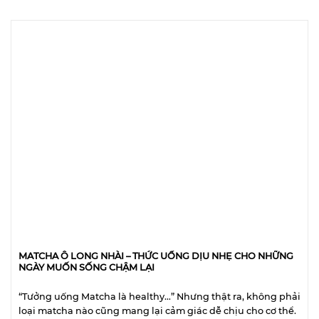
MATCHA Ô LONG NHÀI – THỨC UỐNG DỊU NHẸ CHO NHỮNG
NGÀY MUỐN SỐNG CHẬM LẠI
“Tưởng uống Matcha là healthy…” Nhưng thật ra, không phải
loại matcha nào cũng mang lại cảm giác dễ chịu cho cơ thể.