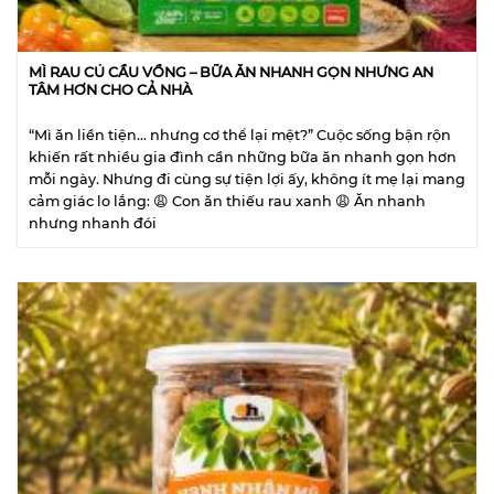
MÌ RAU CỦ CẦU VỒNG – BỮA ĂN NHANH GỌN NHƯNG AN
TÂM HƠN CHO CẢ NHÀ
“Mì ăn liền tiện… nhưng cơ thể lại mệt?” Cuộc sống bận rộn
khiến rất nhiều gia đình cần những bữa ăn nhanh gọn hơn
mỗi ngày. Nhưng đi cùng sự tiện lợi ấy, không ít mẹ lại mang
cảm giác lo lắng: 😩 Con ăn thiếu rau xanh 😩 Ăn nhanh
nhưng nhanh đói