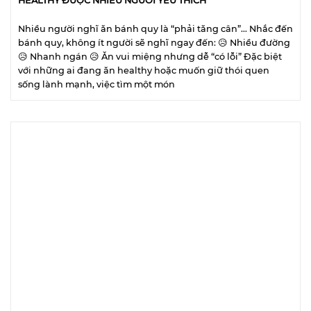
HEALTHY ĐƯỢC NHIỀU NGƯỜI YÊU THÍCH
Nhiều người nghĩ ăn bánh quy là “phải tăng cân”… Nhắc đến
bánh quy, không ít người sẽ nghĩ ngay đến: 😥 Nhiều đường
😥 Nhanh ngán 😥 Ăn vui miệng nhưng dễ “có lỗi” Đặc biệt
với những ai đang ăn healthy hoặc muốn giữ thói quen
sống lành mạnh, việc tìm một món