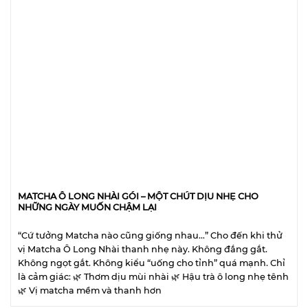
MATCHA Ô LONG NHÀI GÓI – MỘT CHÚT DỊU NHẸ CHO
NHỮNG NGÀY MUỐN CHẬM LẠI
“Cứ tưởng Matcha nào cũng giống nhau…” Cho đến khi thử
vị Matcha Ô Long Nhài thanh nhẹ này. Không đắng gắt.
Không ngọt gắt. Không kiểu “uống cho tỉnh” quá mạnh. Chỉ
là cảm giác: 🌿 Thơm dịu mùi nhài 🌿 Hậu trà ô long nhẹ tênh
🌿 Vị matcha mềm và thanh hơn