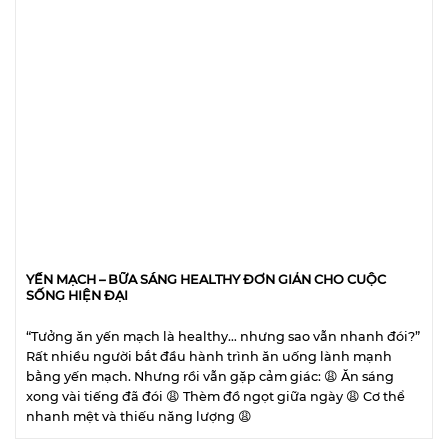
YẾN MẠCH – BỮA SÁNG HEALTHY ĐƠN GIẢN CHO CUỘC
SỐNG HIỆN ĐẠI
“Tưởng ăn yến mạch là healthy… nhưng sao vẫn nhanh đói?”
Rất nhiều người bắt đầu hành trình ăn uống lành mạnh
bằng yến mạch. Nhưng rồi vẫn gặp cảm giác: 😩 Ăn sáng
xong vài tiếng đã đói 😩 Thèm đồ ngọt giữa ngày 😩 Cơ thể
nhanh mệt và thiếu năng lượng 😩