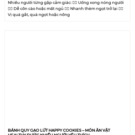
Nhiều người từng gặp cảm giác: 😮‍💨 Uống xong nóng người
😮‍💨 Dễ cồn cào hoặc mất ngủ 😮‍💨 Nhanh thèm ngọt trở lại 😮‍💨
Vị quá gắt, quá ngọt hoặc nồng
BÁNH QUY GẠO LỨT HAPPY COOKIES – MÓN ĂN VẶT