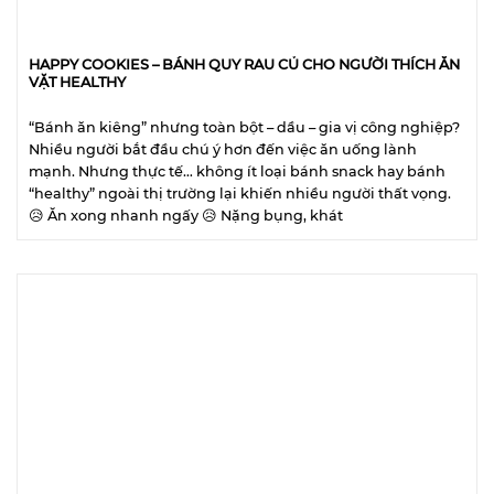
HAPPY COOKIES – BÁNH QUY RAU CỦ CHO NGƯỜI THÍCH ĂN
VẶT HEALTHY
“Bánh ăn kiêng” nhưng toàn bột – dầu – gia vị công nghiệp?
Nhiều người bắt đầu chú ý hơn đến việc ăn uống lành
mạnh. Nhưng thực tế… không ít loại bánh snack hay bánh
“healthy” ngoài thị trường lại khiến nhiều người thất vọng.
😥 Ăn xong nhanh ngấy 😥 Nặng bụng, khát