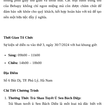
những phút giây thư giãn và thoải mái. Các loại bánh trung thu
của Behapy không chỉ ngon miệng mà còn được chăm chút để
đảm bảo sức khỏe cho quý khách, kết hợp hoàn hảo với trà để tạo
nên một bữa tiệc đầy ý nghĩa.
Thời Gian Tổ Chức
Sự kiện sẽ diễn ra vào thứ 3, ngày 30/7/2024 với hai khung giờ:
Sáng:
09h00 – 11h00
Chiều:
14h00 – 18h00
Địa Điểm
Số 6 Bùi Dị, TP. Phủ Lý, Hà Nam
Chi Tiết Chương Trình
Thưởng Thức Trà Shan Tuyết Ủ Sen Bách Diệp:
Trà Shan tuyết ủ Sen Bách Diệp là một loại trà đặc biệt với