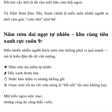
Đôi khi vậy thôi là đủ cho một bữa cơm thật ngon.
Và Nấm Rơm Kho Tiêu Xanh chính là kiểu món khiến người ta
nhớ cảm giác “cơm nhà” như thế.
Nấm rơm dai ngọt tự nhiên – kho cùng tiêu
xanh cực cuốn ✨
Điều khiến nhiều người thích món này không phải vị quá mạnh —
mà là kiểu đậm đà rất vừa miệng.
🍄 Nấm rơm dai mềm tự nhiên
🌶️ Tiêu xanh thơm nhẹ
🫙 Nước kho thấm vị nhưng không gắt
🍚 Chan chút sốt ăn với cơm nóng là “hết nồi” lúc nào không hay
Một kiểu ngon mộc mạc,
nhưng càng ăn càng thấy cuốn.