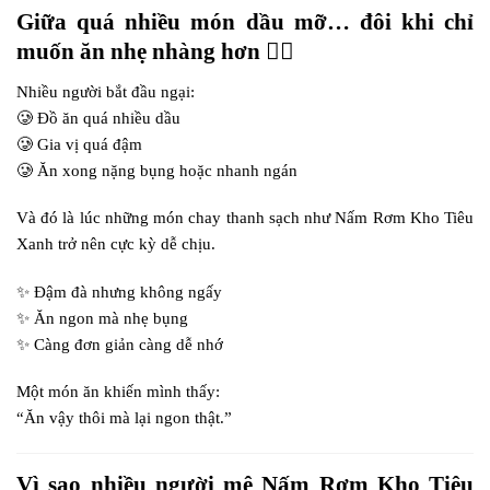
Giữa quá nhiều món dầu mỡ… đôi khi chỉ
muốn ăn nhẹ nhàng hơn 😮‍💨
Nhiều người bắt đầu ngại:
🥲 Đồ ăn quá nhiều dầu
🥲 Gia vị quá đậm
🥲 Ăn xong nặng bụng hoặc nhanh ngán
Và đó là lúc những món chay thanh sạch như Nấm Rơm Kho Tiêu
Xanh trở nên cực kỳ dễ chịu.
✨ Đậm đà nhưng không ngấy
✨ Ăn ngon mà nhẹ bụng
✨ Càng đơn giản càng dễ nhớ
Một món ăn khiến mình thấy:
“Ăn vậy thôi mà lại ngon thật.”
Vì sao nhiều người mê Nấm Rơm Kho Tiêu