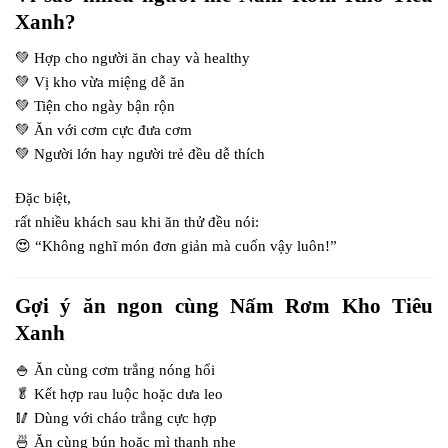
Xanh?
💚 Hợp cho người ăn chay và healthy
💚 Vị kho vừa miệng dễ ăn
💚 Tiện cho ngày bận rộn
💚 Ăn với cơm cực đưa cơm
💚 Người lớn hay người trẻ đều dễ thích
Đặc biệt,
rất nhiều khách sau khi ăn thử đều nói:
😍 “Không nghĩ món đơn giản mà cuốn vậy luôn!”
Gợi ý ăn ngon cùng Nấm Rơm Kho Tiêu
Xanh
🍚 Ăn cùng cơm trắng nóng hổi
🥬 Kết hợp rau luộc hoặc dưa leo
🥢 Dùng với cháo trắng cực hợp
🍜 Ăn cùng bún hoặc mì thanh nhẹ