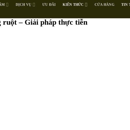
ẨM
DỊCH VỤ
ƯU ĐÃI
KIẾN THỨC
CỬA HÀNG
TIN
ruột – Giải pháp thực tiễn