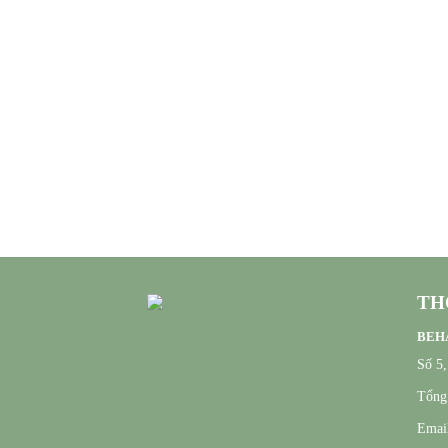
TH
BEHA
Số 5
Tổng 
Email