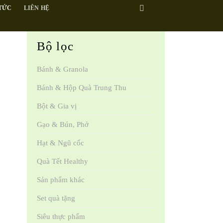
 TỨC
LIÊN HỆ
Bộ lọc
Bánh & Granola
Bánh & Hộp Quà Trung Thu
Bột & Gia vị
Gạo & Bún, Phở
Hạt & Ngũ cốc
Quà Tết Healthy
Sản phẩm khác
Set quà tặng
Siêu thực phẩm