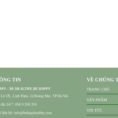
ÔNG TIN
VỀ CHÚNG 
PY – BE HEALTHY, BE HAPPY
TRANG CHỦ
, Lô Ơ1, Linh Đàm, Q.Hoàng Mai, TP.Hà Nội
SẢN PHẨM
đài 24/7: 056 9.359.359
TIN TỨC
 liên hệ: info@behapyhealthy.com