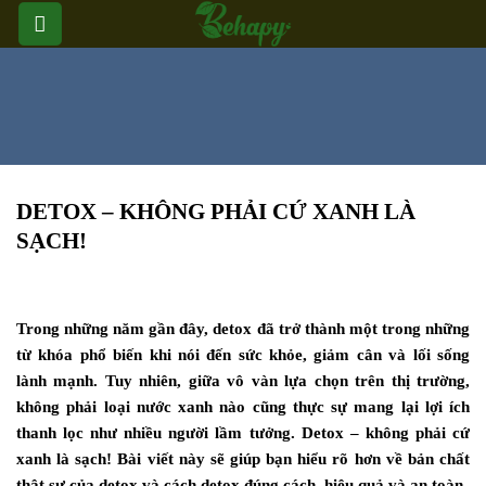
Skip
to
content
DETOX – KHÔNG PHẢI CỨ XANH LÀ
SẠCH!
Trong những năm gần đây, detox đã trở thành một trong những
từ khóa phổ biến khi nói đến sức khỏe, giảm cân và lối sống
lành mạnh. Tuy nhiên, giữa vô vàn lựa chọn trên thị trường,
không phải loại nước xanh nào cũng thực sự mang lại lợi ích
thanh lọc như nhiều người lầm tưởng. Detox – không phải cứ
xanh là sạch! Bài viết này sẽ giúp bạn hiểu rõ hơn về bản chất
thật sự của detox và cách detox đúng cách, hiệu quả và an toàn.