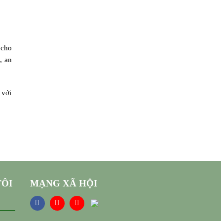
 cho
, an
 với
TÔI
MẠNG XÃ HỘI