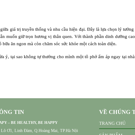
giữa giá trị truyền thống và nhu cầu hiện đại. Đây là lựa chọn lý tưởng
ẫn muốn giữ trọn hương vị thân quen. Với thành phần dinh dưỡng cao
 có bữa ăn ngon mà còn chăm sóc sức khỏe một cách toàn diện.
ừa ý, tại sao không tự thưởng cho mình một tô phở ấm áp ngay tại nhà
ÔNG TIN
VỀ CHÚNG 
PY – BE HEALTHY, BE HAPPY
TRANG CHỦ
, Lô Ơ1, Linh Đàm, Q.Hoàng Mai, TP.Hà Nội