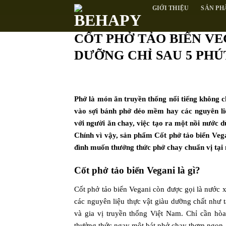
Skip
GIỚI THIỆU
SẢN PH
to
content
CỐT PHỞ TẢO BIỂN VE
DƯỠNG CHỈ SAU 5 PHÚ
Phở là món ăn truyền thống nổi tiếng không c
vào sợi bánh phở dẻo mềm hay các nguyên liệ
với người ăn chay, việc tạo ra một nồi nước
Chính vì vậy, sản phẩm Cốt phở tảo biển Vega
đình muốn thưởng thức phở chay chuẩn vị tại 
Cốt phở tảo biển Vegani là gì?
Cốt phở tảo biển Vegani còn được gọi là nước 
các nguyên liệu thực vật giàu dưỡng chất như t
và gia vị truyền thống Việt Nam. Chỉ cần hò
thưởng thức ngay một bát phở chay thơm ngon,