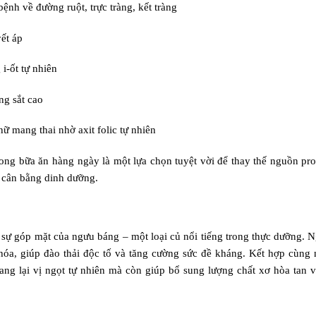
nh về đường ruột, trực tràng, kết tràng
ết áp
i-ốt tự nhiên
ng sắt cao
ữ mang thai nhờ axit folic tự nhiên
rong bữa ăn hàng ngày là một lựa chọn tuyệt vời để thay thế nguồn pro
à cân bằng dinh dưỡng.
ó sự góp mặt của ngưu báng – một loại củ nổi tiếng trong thực dưỡng. 
êu hóa, giúp đào thải độc tố và tăng cường sức đề kháng. Kết hợp cùng
ang lại vị ngọt tự nhiên mà còn giúp bổ sung lượng chất xơ hòa tan v