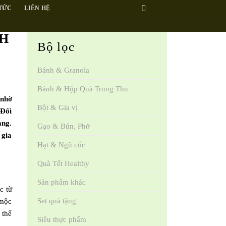
 TỨC
LIÊN HỆ
NH
Bộ lọc
Bánh & Granola
Bánh & Hộp Quà Trung Thu
 nhờ
Bột & Gia vị
 Đối
àng.
Gạo & Bún, Phở
 gia
Hạt & Ngũ cốc
Quà Tết Healthy
Sản phẩm khác
c từ
Set quà tặng
 mộc
 thể
Siêu thực phẩm