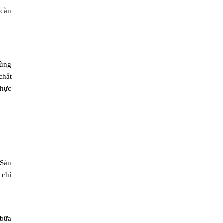
 cần
rùng
chất
thực
 Sản
 chỉ
 bữa