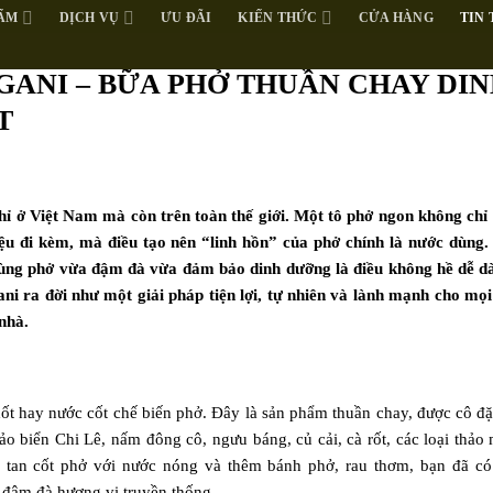
ẨM
DỊCH VỤ
ƯU ĐÃI
KIẾN THỨC
CỬA HÀNG
TIN
GANI – BỮA PHỞ THUẦN CHAY DI
T
hỉ ở Việt Nam mà còn trên toàn thế giới. Một tô phở ngon không chỉ
u đi kèm, mà điều tạo nên “linh hồn” của phở chính là nước dùng.
 dùng phở vừa đậm đà vừa đảm bảo dinh dưỡng là điều không hề dễ d
ni ra đời như một giải pháp tiện lợi, tự nhiên và lành mạnh cho mọi
nhà.
xốt hay nước cốt chế biến phở. Đây là sản phẩm thuần chay, được cô đặ
ảo biển Chi Lê, nấm đông cô, ngưu báng, củ cải, cà rốt, các loại thảo
a tan cốt phở với nước nóng và thêm bánh phở, rau thơm, bạn đã có
 đậm đà hương vị truyền thống.