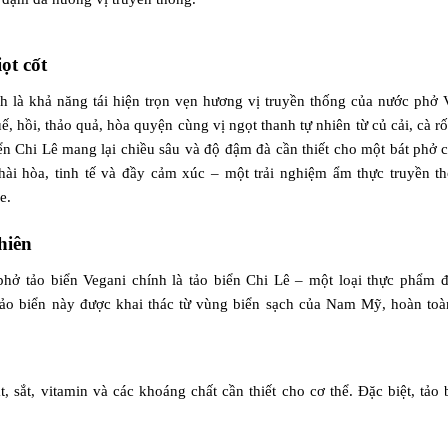
ọt cốt
h là khả năng tái hiện trọn vẹn hương vị truyền thống của nước phở V
hồi, thảo quả, hòa quyện cùng vị ngọt thanh tự nhiên từ củ cải, cà rố
iển Chi Lê mang lại chiều sâu và độ đậm đà cần thiết cho một bát phở 
hài hòa, tinh tế và đầy cảm xúc – một trải nghiệm ẩm thực truyền t
e.
hiên
hở tảo biển Vegani chính là tảo biển Chi Lê – một loại thực phẩm 
ảo biển này được khai thác từ vùng biển sạch của Nam Mỹ, hoàn toà
, sắt, vitamin và các khoáng chất cần thiết cho cơ thể. Đặc biệt, tảo 