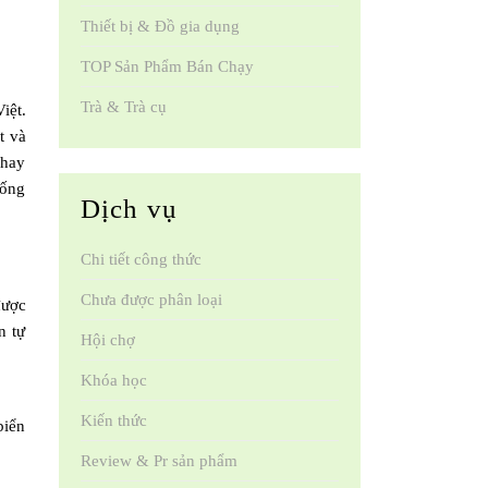
Thiết bị & Đồ gia dụng
TOP Sản Phẩm Bán Chạy
Trà & Trà cụ
iệt.
t và
chay
hống
Dịch vụ
Chi tiết công thức
Chưa được phân loại
được
n tự
Hội chợ
Khóa học
Kiến thức
biển
Review & Pr sản phẩm