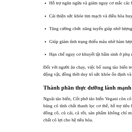
Hỗ trợ ngăn ngừa và giảm nguy cơ mắc các bệ
Cải thiện sức khỏe tim mạch và điều hòa huy
Tăng cường chức năng tuyến giáp nhờ lượng 
Giúp giảm tình trạng thiếu máu nhờ hàm lượ
Hạn chế nguy cơ khuyết tật bẩm sinh ở phụ n
Đối với người ăn chay, việc bổ sung tảo biển t
động vật, đồng thời duy trì sức khỏe ổn định v
Thành phần thực dưỡng lành mạnh
Ngoài tảo biển, Cốt phở tảo biển Vegani còn c
báng có tính chất thanh lọc cơ thể, hỗ trợ ti
đông cô, củ cải, cà rốt, sản phẩm không chỉ m
chất có lợi cho hệ tiêu hóa.