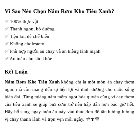
Vì Sao Nên Chọn Nấm Rơm Kho Tiêu Xanh?
✅ 100% thực vật
✅ Thanh ngon, bổ dưỡng
✅ Tiện lợi, dễ chế biến
✅ Không cholesterol
✅ Phù hợp người ăn chay và ăn kiêng lành mạnh
✅ An toàn cho sức khỏe
Kết Luận
Nấm Rơm Kho Tiêu Xanh
không chỉ là một món ăn chay thơm
ngon mà còn mang đến sự tiện lợi và dinh dưỡng cho cuộc sống
hiện đại. Từng miếng nấm mềm ngọt hòa quyện cùng vị cay thơm
của tiêu xanh sẽ giúp bữa cơm trở nên hấp dẫn hơn bao giờ hết.
Hãy bổ sung ngay món ăn này vào thực đơn để tận hưởng hương
vị chay thanh lành và trọn vẹn mỗi ngày. 🌱🍄💚