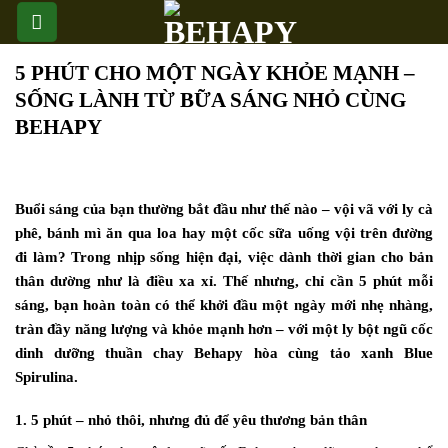
Skip
to
content
5 PHÚT CHO MỘT NGÀY KHỎE MẠNH –
SỐNG LÀNH TỪ BỮA SÁNG NHỎ CÙNG
BEHAPY
Buổi sáng của bạn thường bắt đầu như thế nào – vội vã với ly cà
phê, bánh mì ăn qua loa hay một cốc sữa uống vội trên đường
đi làm? Trong nhịp sống hiện đại, việc dành thời gian cho bản
thân dường như là điều xa xỉ. Thế nhưng, chỉ cần 5 phút mỗi
sáng, bạn hoàn toàn có thể khởi đầu một ngày mới nhẹ nhàng,
tràn đầy năng lượng và khỏe mạnh hơn – với một ly bột ngũ cốc
dinh dưỡng thuần chay Behapy hòa cùng tảo xanh Blue
Spirulina.
1. 5 phút – nhỏ thôi, nhưng đủ để yêu thương bản thân