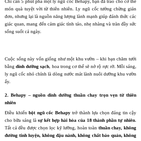
Chỉ cần 5 phút pha một ly ngũ cốc Behapy, bạn đã trao cho cơ thể
món quà tuyệt vời từ thiên nhiên. Ly ngũ cốc tưởng chừng giản
đơn, nhưng lại là nguồn năng lượng lành mạnh giúp đánh thức các
giác quan, mang đến cảm giác tỉnh táo, nhẹ nhàng và tràn đầy sức
sống suốt cả ngày.
Cuộc sống này vốn giống như một khu vườn – khi bạn chăm tưới
bằng
dinh dưỡng sạch
, hoa trong cơ thể sẽ nở rộ rực rỡ. Mỗi sáng,
ly ngũ cốc nhỏ chính là dòng nước mát lành nuôi dưỡng khu vườn
ấy.
2. Behapy – nguồn dinh dưỡng thuần chay trọn vẹn từ thiên
nhiên
Điều khiến
bột ngũ cốc Behapy
trở thành lựa chọn đáng tin cậy
cho bữa sáng là
sự kết hợp hài hòa của 18 thành phần tự nhiên
.
Tất cả đều được chọn lọc kỹ lưỡng, hoàn toàn
thuần chay, không
đường tinh luyện, không đậu nành, không chất bảo quản, không