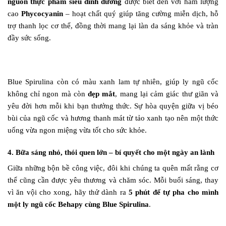
nguồn thực phẩm siêu dinh dưỡng
được biết đến với hàm lượng
cao
Phycocyanin
– hoạt chất quý giúp tăng cường miễn dịch, hỗ
trợ thanh lọc cơ thể, đồng thời mang lại làn da sáng khỏe và tràn
đầy sức sống.
Blue Spirulina còn có màu xanh lam tự nhiên, giúp ly ngũ cốc
không chỉ ngon mà còn
đẹp mắt
, mang lại cảm giác thư giãn và
yêu đời hơn mỗi khi bạn thưởng thức. Sự hòa quyện giữa vị béo
bùi của ngũ cốc và hương thanh mát từ tảo xanh tạo nên một thức
uống vừa ngon miệng vừa tốt cho sức khỏe.
4. Bữa sáng nhỏ, thói quen lớn – bí quyết cho một ngày an lành
Giữa những bộn bề công việc, đôi khi chúng ta quên mất rằng cơ
thể cũng cần được yêu thương và chăm sóc. Mỗi buổi sáng, thay
vì ăn vội cho xong, hãy thử dành ra
5 phút để tự pha cho mình
một ly ngũ cốc Behapy cùng Blue Spirulina
.