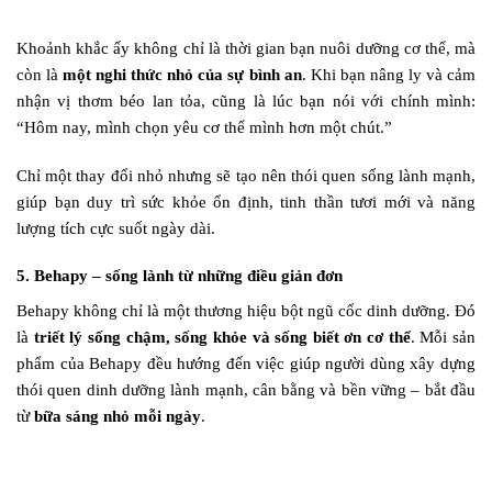
Khoảnh khắc ấy không chỉ là thời gian bạn nuôi dưỡng cơ thể, mà
còn là
một nghi thức nhỏ của sự bình an
. Khi bạn nâng ly và cảm
nhận vị thơm béo lan tỏa, cũng là lúc bạn nói với chính mình:
“Hôm nay, mình chọn yêu cơ thể mình hơn một chút.”
Chỉ một thay đổi nhỏ nhưng sẽ tạo nên thói quen sống lành mạnh,
giúp bạn duy trì sức khỏe ổn định, tinh thần tươi mới và năng
lượng tích cực suốt ngày dài.
5. Behapy – sống lành từ những điều giản đơn
Behapy không chỉ là một thương hiệu bột ngũ cốc dinh dưỡng. Đó
là
triết lý sống chậm, sống khỏe và sống biết ơn cơ thể
. Mỗi sản
phẩm của Behapy đều hướng đến việc giúp người dùng xây dựng
thói quen dinh dưỡng lành mạnh, cân bằng và bền vững – bắt đầu
từ
bữa sáng nhỏ mỗi ngày
.