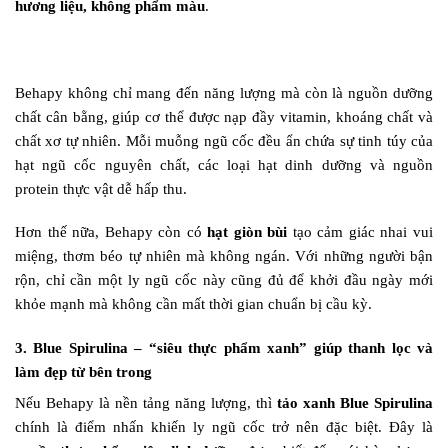
hương liệu, không phẩm màu
.
Behapy không chỉ mang đến năng lượng mà còn là nguồn dưỡng
chất cân bằng, giúp cơ thể được nạp đầy vitamin, khoáng chất và
chất xơ tự nhiên. Mỗi muỗng ngũ cốc đều ẩn chứa sự tinh túy của
hạt ngũ cốc nguyên chất, các loại hạt dinh dưỡng và nguồn
protein thực vật dễ hấp thu.
Hơn thế nữa, Behapy còn có
hạt giòn bùi
tạo cảm giác nhai vui
miệng, thơm béo tự nhiên mà không ngán. Với những người bận
rộn, chỉ cần một ly ngũ cốc này cũng đủ để khởi đầu ngày mới
khỏe mạnh mà không cần mất thời gian chuẩn bị cầu kỳ.
3. Blue Spirulina – “siêu thực phẩm xanh” giúp thanh lọc và
làm đẹp từ bên trong
Nếu Behapy là nền tảng năng lượng, thì
tảo xanh Blue Spirulina
chính là điểm nhấn khiến ly ngũ cốc trở nên đặc biệt. Đây là