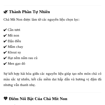
🌿 Thành Phần Tự Nhiên
Chả Mít Non được làm từ các nguyên liệu chọn lọc:
✔️ Cần tươi
✔️ Mít non
✔️ Đậu điều
✔️ Mắm chay
✔️ Khoai sọ
✔️ Hạt nêm nấm rau củ
✔️ Men gạo đỏ
Sự kết hợp hài hòa giữa các nguyên liệu giúp tạo nên món chả có
màu sắc tự nhiên, kết cấu mềm dai hấp dẫn và hương vị đậm đà
nhưng vẫn thanh nhẹ.
💚 Điểm Nổi Bật Của Chả Mít Non